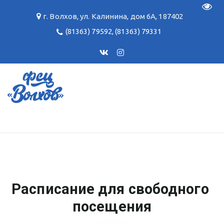
Пере
г. Волхов
,
ул. Калинина, дом 6А
,
187402
(81363) 79592
,
(81363) 79331
Расписание для свободного 
посещения