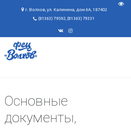
Пере
г. Волхов
,
ул. Калинина, дом 6А
,
187402
(81363) 79592
,
(81363) 79331
Основные 
документы, 