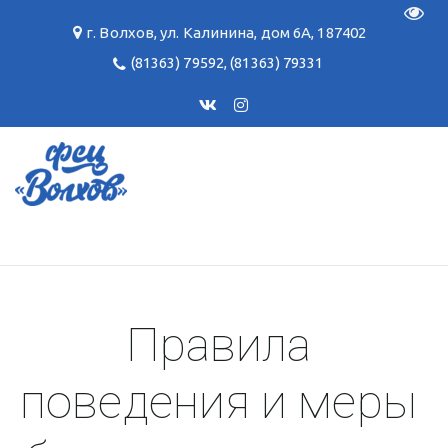
Пере
г. Волхов
,
ул. Калинина, дом 6А
,
187402
(81363) 79592
,
(81363) 79331
Правила 
поведения и меры 