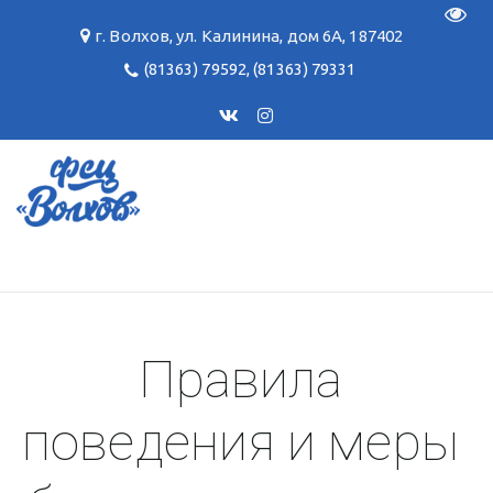
Пере
г. Волхов
,
ул. Калинина, дом 6А
,
187402
(81363) 79592
,
(81363) 79331
Правила 
поведения и меры 