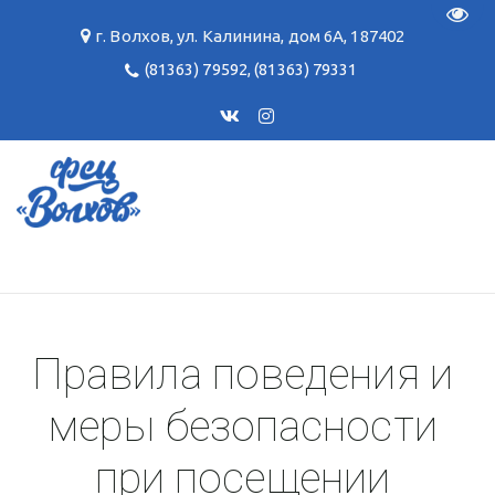
Пере
г. Волхов
,
ул. Калинина, дом 6А
,
187402
(81363) 79592
,
(81363) 79331
Правила поведения и 
меры безопасности 
при посещении 