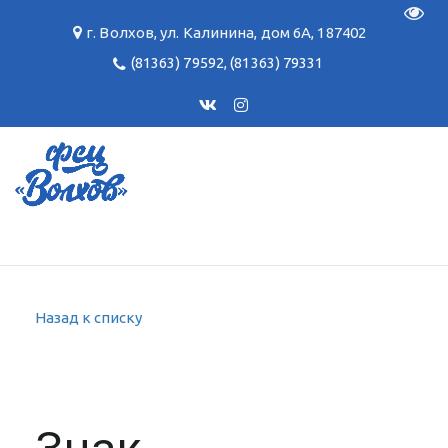
Пере
г. Волхов
,
ул. Калинина, дом 6А
,
187402
(81363) 79592
,
(81363) 79331
Назад к списку