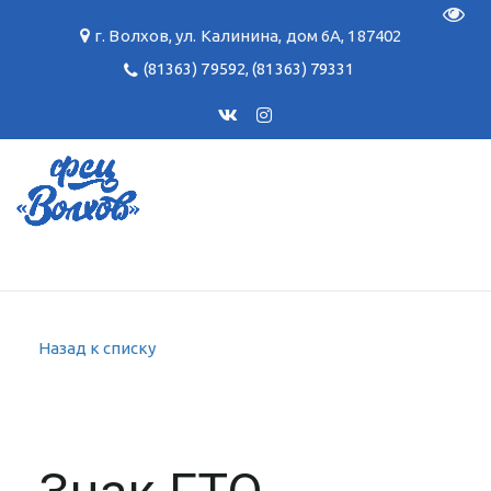
Пере
г. Волхов
,
ул. Калинина, дом 6А
,
187402
(81363) 79592
,
(81363) 79331
Назад к списку