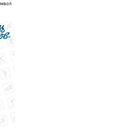
имвол