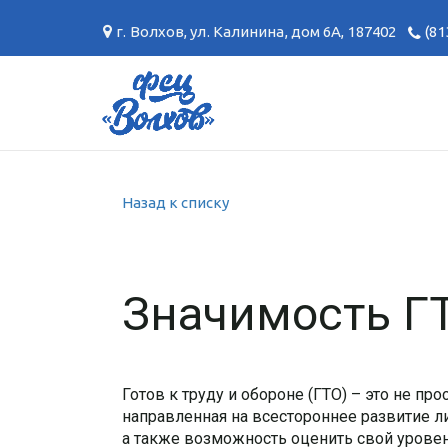
г. Волхов
,
ул. Калинина, дом 6А
,
187402
(81
Назад к списку
Значимость Г
Готов к труду и обороне (ГТО) – это не пр
направленная на всестороннее развитие ли
а также возможность оценить свой урове