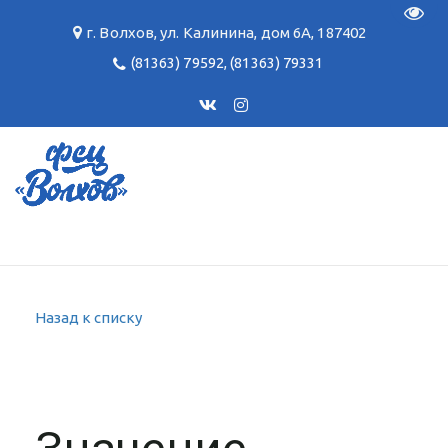
Пере
г. Волхов
,
ул. Калинина, дом 6А
,
187402
(81363) 79592
,
(81363) 79331
Назад к списку