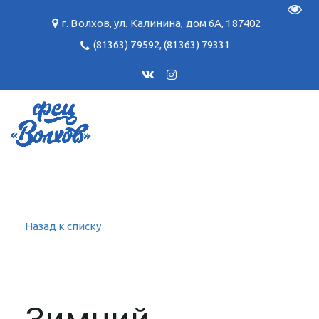
Пере
г. Волхов
,
ул. Калинина, дом 6А
,
187402
(81363) 79592
,
(81363) 79331
Назад к списку