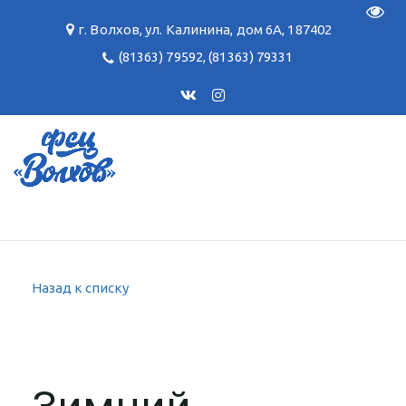
Пере
г. Волхов
,
ул. Калинина, дом 6А
,
187402
(81363) 79592
,
(81363) 79331
Назад к списку