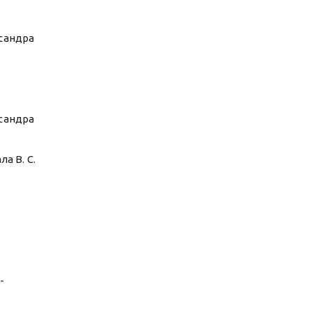
ксандра
ксандра
а В. С.
-