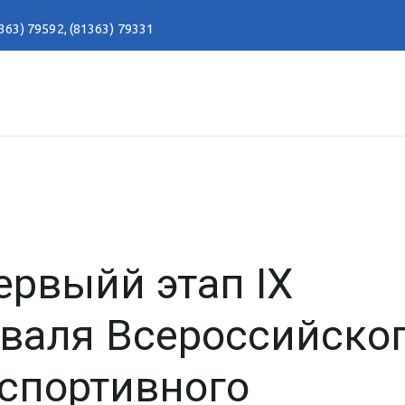
363) 79592
,
(81363) 79331
рвыйй этап IX
иваля Всероссийско
-спортивного