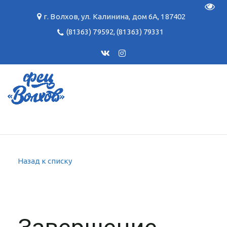
Пере
г. Волхов
,
ул. Калинина, дом 6А
,
187402
(81363) 79592
,
(81363) 79331
Назад к списку