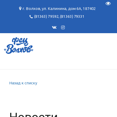
Пере
г. Волхов
,
ул. Калинина, дом 6А
,
187402
(81363) 79592
,
(81363) 79331
Назад к списку