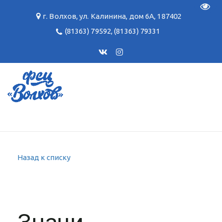
Пере
г. Волхов
,
ул. Калинина, дом 6А
,
187402
(81363) 79592
,
(81363) 79331
Назад к списку