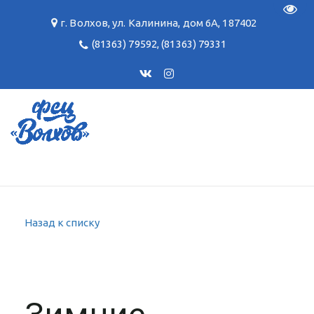
Пере
г. Волхов
,
ул. Калинина, дом 6А
,
187402
(81363) 79592
,
(81363) 79331
Назад к списку