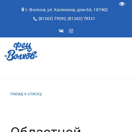
Пере
г. Волхов
,
ул. Калинина, дом 6А
,
187402
(81363) 79592
,
(81363) 79331
Назад к списку