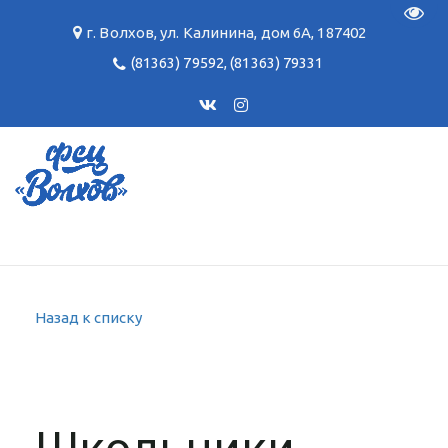
Пере
г. Волхов
,
ул. Калинина, дом 6А
,
187402
(81363) 79592
,
(81363) 79331
Назад к списку