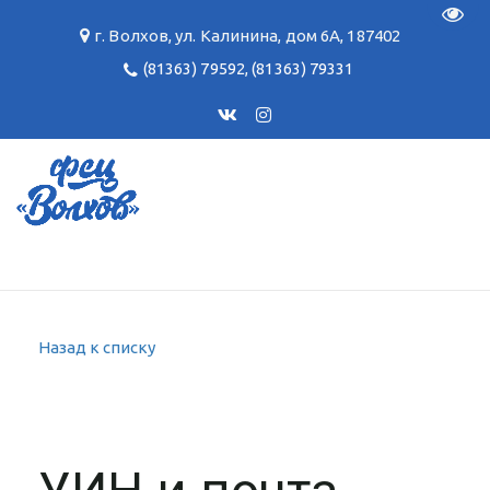
Пере
г. Волхов
,
ул. Калинина, дом 6А
,
187402
(81363) 79592
,
(81363) 79331
Назад к списку