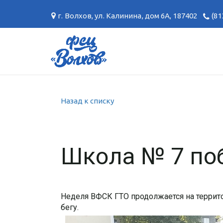
г. Волхов
,
ул. Калинина, дом 6А
,
187402
(81
Назад к списку
Школа № 7 по
Неделя ВФСК ГТО продолжается на террит
бегу.