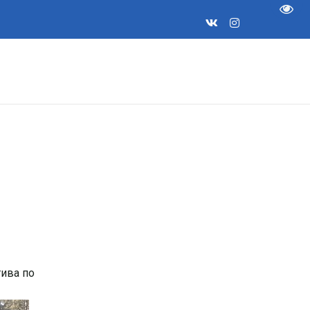
Пере
ива по