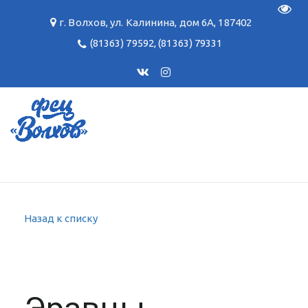
Пере
г. Волхов
,
ул. Калинина, дом 6А
,
187402
(81363) 79592
,
(81363) 79331
Назад к списку