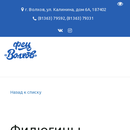
Пере
г. Волхов
,
ул. Калинина, дом 6А
,
187402
(81363) 79592
,
(81363) 79331
Назад к списку