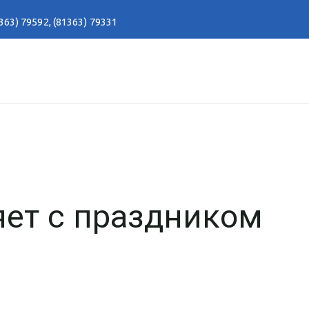
363) 79592
,
(81363) 79331
яет с праздником