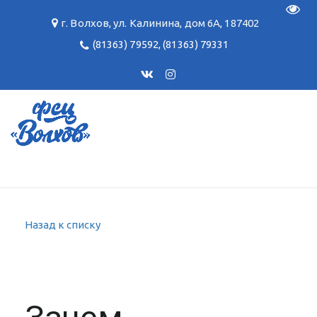
Пере
г. Волхов
,
ул. Калинина, дом 6А
,
187402
(81363) 79592
,
(81363) 79331
Назад к списку