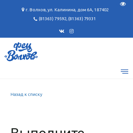
Пере
г. Волхов
,
ул. Калинина, дом 6А
,
187402
(81363) 79592
,
(81363) 79331
Назад к списку