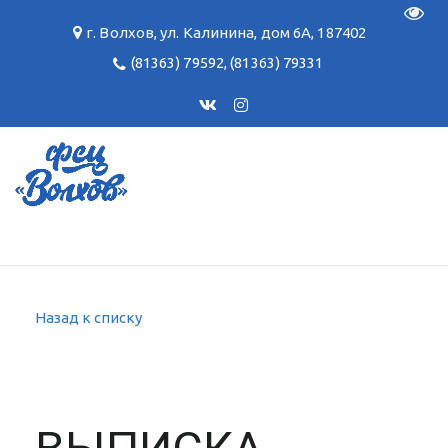
Пере
г. Волхов
,
ул. Калинина, дом 6А
,
187402
(81363) 79592
,
(81363) 79331
Назад к списку