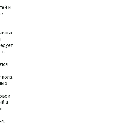
тей и
ие
тивные
и
ледует
ть
ется
 пола,
чные
ровок
ий и
ую
я,