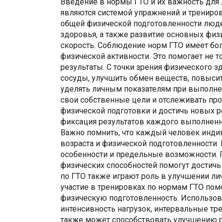
Введение в нормы ГТО и их важность для 
являются системой упражнений и трениро
общей физической подготовленности люд
здоровья, а также развитие основных физи
скорость. Соблюдение норм ГТО имеет бо
физической активности. Это помогает не т
результаты. С точки зрения физического 
сосуды, улучшить обмен веществ, повысит
уделять личным показателям при выполне
свои собственные цели и отслеживать про
физической подготовки и достичь новых р
фиксация результатов каждого выполненн
Важно помнить, что каждый человек индив
возраста и физической подготовленности.
особенности и предельные возможности. П
физических способностей помогут достичь
по ГТО также играют роль в улучшении ли
участие в тренировках по нормам ГТО пом
физическую подготовленность. Использов
интенсивность нагрузок, интервальные тр
также может способствовать улучшению р