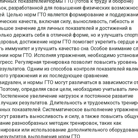
личных показателейНормы ГТО (готов к труду и обороне)
вок, разработанной для повышения физических возможнос
ей. Целью норм ГТО является формирование и поддержан
ческих качеств, включая силу, выносливость, гибкость и
льшое значение для личных показателей и достижений в
олько держать себя в отличной форме, но и улучшать спор
здоровья, достижение норм ГТО помогает укрепить сердце 
ь иммунитет и улучшить качество сна. Особое внимание с
нии норм ГТО. Исполняя упражнения, необходимо установи
гресс. Регулярная тренировка позволит повысить уровень
езультатов. Одним из способов контроля показателей явля
ого упражнения и их последующее сравнение.
идуален, и нормы ГТО могут различаться в зависимости от
 Поэтому, определяя свои цели, необходимо учитывать ли
остепенное увеличение нагрузок и постоянное развитие
 лучших результатов. Длительность и трудоемкость трени
чных показателей. Систематическое выполнение упражнен
огут развить выносливость и силу, а также повысить общ
ание разнообразных методик тренировок, таких как
енировки или использование дополнительного оборудовани
езультатов выполнения норм ГТО.