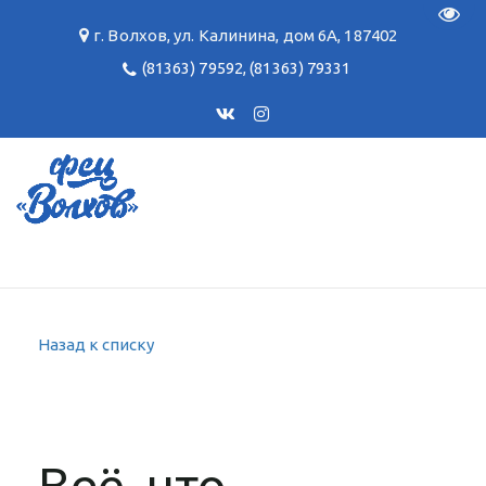
Пере
г. Волхов
,
ул. Калинина, дом 6А
,
187402
(81363) 79592
,
(81363) 79331
Назад к списку