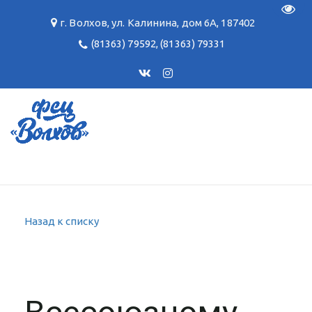
Пере
г. Волхов
,
ул. Калинина, дом 6А
,
187402
(81363) 79592
,
(81363) 79331
Назад к списку