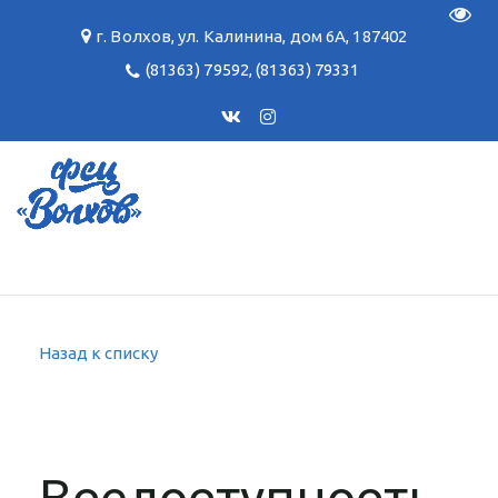
Пере
г. Волхов
,
ул. Калинина, дом 6А
,
187402
(81363) 79592
,
(81363) 79331
Назад к списку