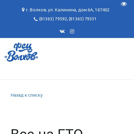
Пере
г. Волхов
,
ул. Калинина, дом 6А
,
187402
(81363) 79592
,
(81363) 79331
Назад к списку