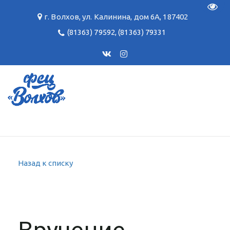
Пере
г. Волхов
,
ул. Калинина, дом 6А
,
187402
(81363) 79592
,
(81363) 79331
Назад к списку