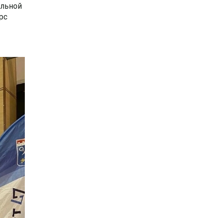
ельной
рс