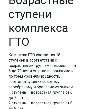
Возрастные
ступени
комплекса
ГТО
Комплекс ГТО состоит из 18
ступеней в соответствии с
возрастными группами населения от
6 до 70 лет и старше и нормативов
по трём уровням трудности,
соответствующих золотому,
серебряному и бронзовому знакам.
1 ступень — возрастная группа от 6
до 7 лет
2 ступень — возрастная группа от 8
до 9 лет