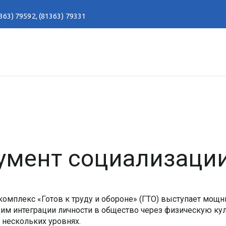
363) 79592
,
(81363) 79331
румент социализаци
комплекс «Готов к труду и обороне» (ГТО) выступает мощ
м интеграции личности в общество через физическую кул
 нескольких уровнях.