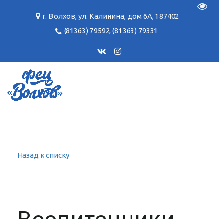
Пере
г. Волхов
,
ул. Калинина, дом 6А
,
187402
(81363) 79592
,
(81363) 79331
Назад к списку