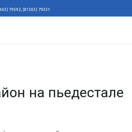
363) 79592
,
(81363) 79331
йон на пьедестале