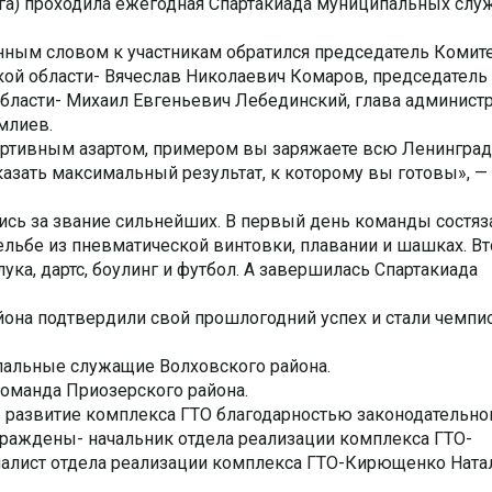
Луга) проходила ежегодная Спартакиада муниципальных сл
нным словом к участникам обратился председатель Комите
кой области- Вячеслав Николаевич Комаров, председатель
бласти- Михаил Евгеньевич Лебединский, глава админист
млиев.
ортивным азартом, примером вы заряжаете всю Ленингра
казать максимальный результат, к которому вы готовы», —
ись за звание сильнейших. В первый день команды состяз
рельбе из пневматической винтовки, плавании и шашках. В
ука, дартс, боулинг и футбол. А завершилась Спартакиада
она подтвердили свой прошлогодний успех и стали чемпи
пальные служащие Волховского района.
команда Приозерского района.
в развитие комплекса ГТО благодарностью законодательно
граждены- начальник отдела реализации комплекса ГТО-
алист отдела реализации комплекса ГТО-Кирющенко Ната