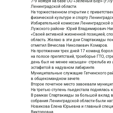
7-9 ноября на базе ОО «Зеленый Бор» (г.
Ленинградской области.
На торжественном открытии с приветстве
физической культуре и спорту Ленинградс
Избирательной комиссии Ленинградской о
Лужского района- Юрий Владимирович На
«Своей активной жизненной позицией, сп
область. Желаю в эти дни Спартакиады по
отметил Вячеслав Николаевич Комаров.
На протяжении трех дней 17 команд борол
на полосе препятствий, троеборье ГТО, ст
день был не менее насыщен- стрельба из л
эстафетой в надувном лабиринте.
Муниципальные служащие Гатчинского рай
в общекомандном зачете.
Второе почетное место завоевали муници
На третью ступень пьедестала поднялась 
В рамках Спартакиады за большой вклад 
собрания Ленинградской области были на
Новикова Елена Юрьевна и главный специ
Викторовна.