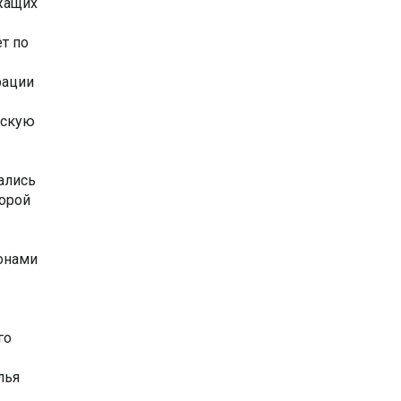
ужащих
т по
рации
дскую
ались
торой
онами
го
лья