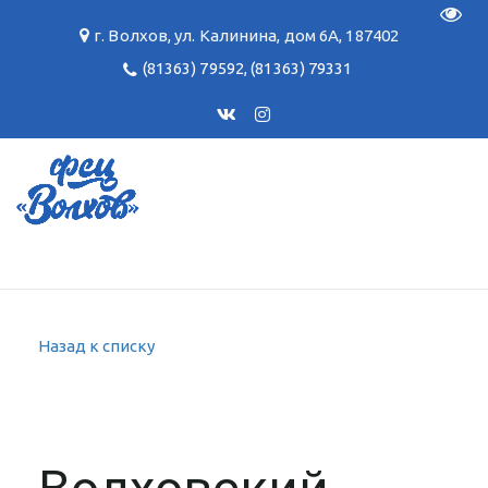
Пере
г. Волхов
,
ул. Калинина, дом 6А
,
187402
(81363) 79592
,
(81363) 79331
Назад к списку