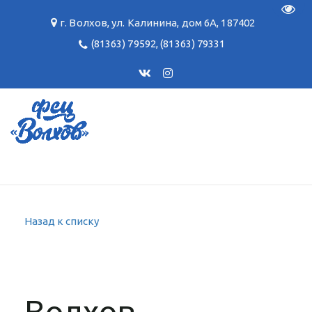
Пере
г. Волхов
,
ул. Калинина, дом 6А
,
187402
(81363) 79592
,
(81363) 79331
Назад к списку