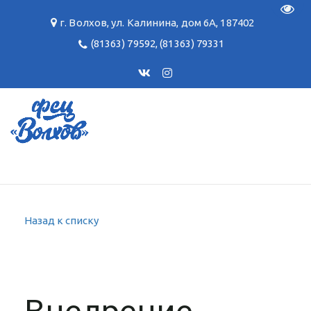
Пере
г. Волхов
,
ул. Калинина, дом 6А
,
187402
(81363) 79592
,
(81363) 79331
Назад к списку