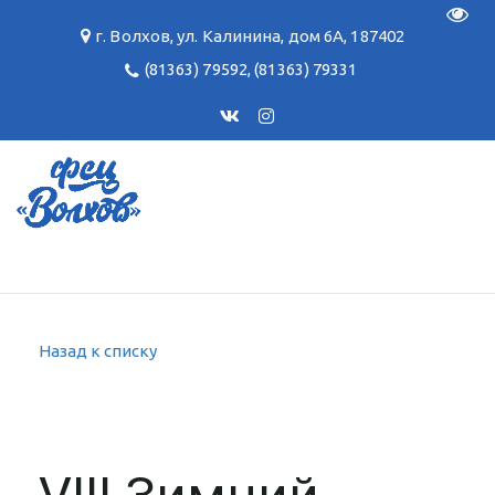
Пере
г. Волхов
,
ул. Калинина, дом 6А
,
187402
(81363) 79592
,
(81363) 79331
Назад к списку