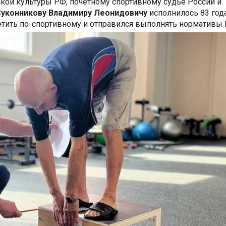
кой культуры РФ, почётному спортивному судье России и
Суконникову Владимиру Леонидовичу
исполнилось 83 года
етить по-спортивному и отправился выполнять нормативы 