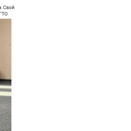
. Свой
ГТО.