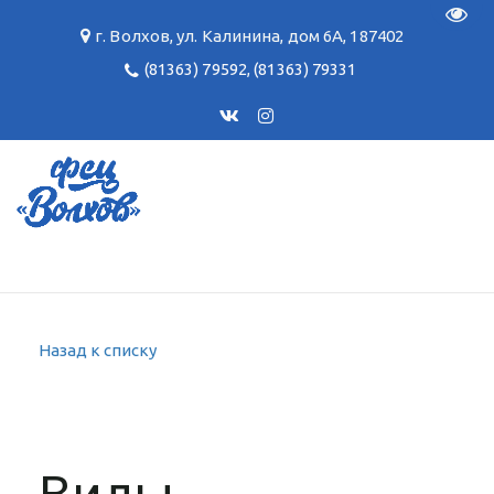
Пере
г. Волхов
,
ул. Калинина, дом 6А
,
187402
(81363) 79592
,
(81363) 79331
Назад к списку