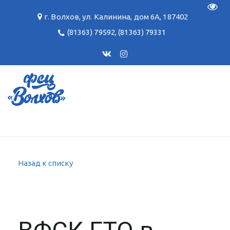
Пере
г. Волхов
,
ул. Калинина, дом 6А
,
187402
(81363) 79592
,
(81363) 79331
Назад к списку