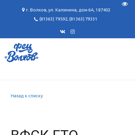
Пере
г. Волхов
,
ул. Калинина, дом 6А
,
187402
(81363) 79592
,
(81363) 79331
Назад к списку