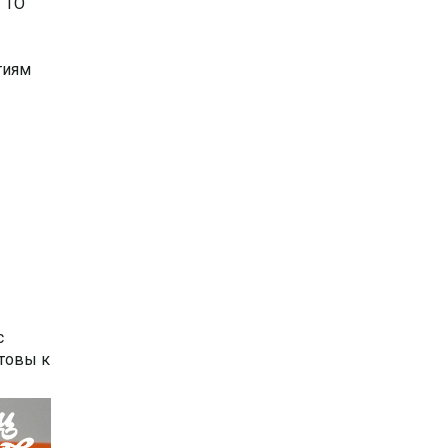
«ГТО
тиям
с
отовы к