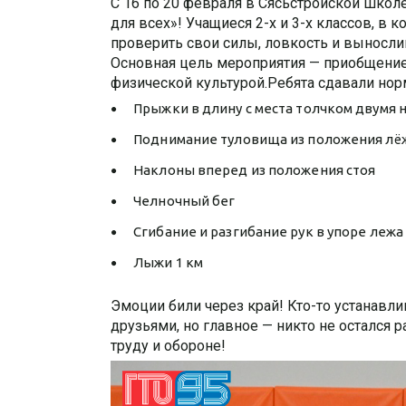
С 16 по 20 февраля в Сясьстройской школ
для всех»! Учащиеся 2-х и 3-х классов, в 
проверить свои силы, ловкость и выносли
Основная цель мероприятия — приобщение
физической культурой.Ребята сдавали норма
Прыжки в длину с места толчком двумя 
Поднимание туловища из положения лё
Наклоны вперед из положения стоя
Челночный бег
Сгибание и разгибание рук в упоре лежа
Лыжи 1 км
Эмоции били через край! Кто-то устанавли
друзьями, но главное — никто не остался
труду и обороне!