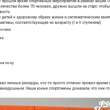
е прошли яркие спортивные мероприятия в рамках акции 
количестве более 70 человек, дружно вышли на старт, чтобы
вость.
 детей к здоровому образу жизни и систематическим заня
тивы, соответствующие их возрасту (I и II ступеням):
ногами
жа
 на полу
вал личные рекорды, кто-то просто отлично провел время 
 равнодушным. Наши юные спортсмены доказали, что они г