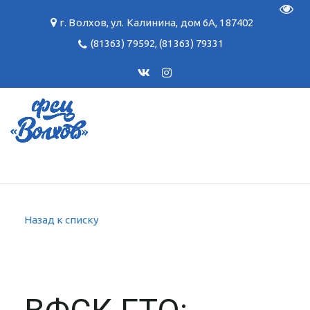
Пере
г. Волхов
,
ул. Калинина, дом 6А
,
187402
(81363) 79592
,
(81363) 79331
Назад к списку