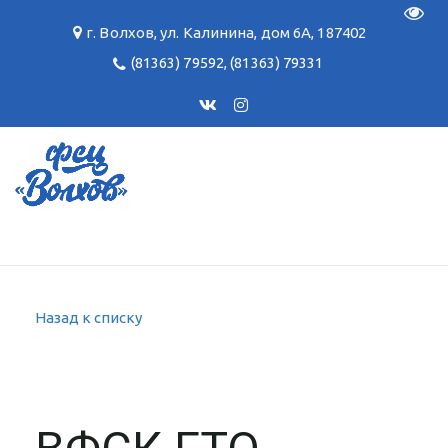
Пере
г. Волхов
,
ул. Калинина, дом 6А
,
187402
(81363) 79592
,
(81363) 79331
Назад к списку