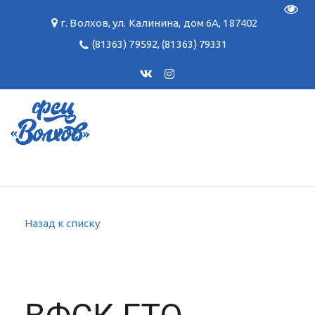
Пере
г. Волхов
,
ул. Калинина, дом 6А
,
187402
(81363) 79592
,
(81363) 79331
Назад к списку