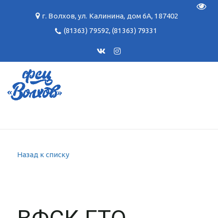
Пере
г. Волхов
,
ул. Калинина, дом 6А
,
187402
(81363) 79592
,
(81363) 79331
Назад к списку